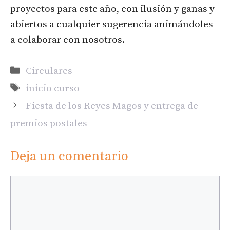
proyectos para este año, con ilusión y ganas y
abiertos a cualquier sugerencia animándoles
a colaborar con nosotros.
Categorías
Circulares
Etiquetas
inicio curso
Fiesta de los Reyes Magos y entrega de
premios postales
Deja un comentario
Comentario