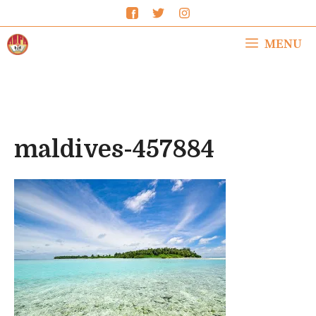
Saltar
al
MENU
contenido
maldives-457884